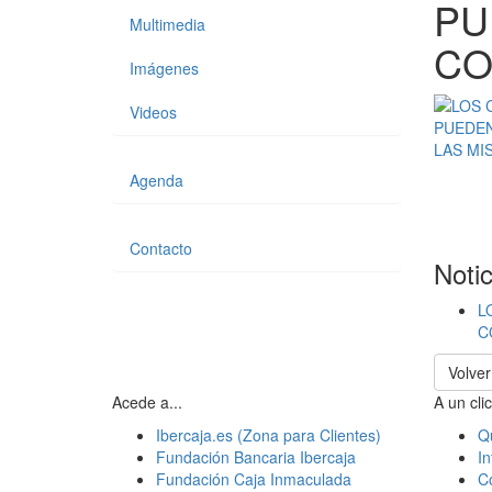
PU
Multimedia
CO
Imágenes
Videos
Agenda
Contacto
Noti
L
C
Volver
Acede a...
A un clic
Ibercaja.es (Zona para Clientes)
Q
Fundación Bancaria Ibercaja
In
Fundación Caja Inmaculada
C