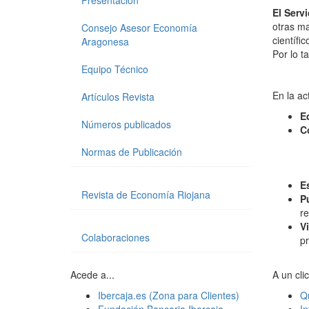
Presentación
El Serv
otras ma
Consejo Asesor Economía
científi
Aragonesa
Por lo t
Equipo Técnico
En la ac
Artículos Revista
Ed
Números publicados
C
Normas de Publicación
E
Revista de Economía Riojana
P
r
Vi
Colaboraciones
pr
Acede a...
A un clic
Ibercaja.es (Zona para Clientes)
Q