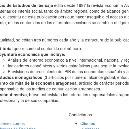
icio de Estudios de Ibercaja
edita desde 1997 la revista Economía Ara
terias de interés social, tanto de ámbito regional como de alcance gener
co, el espíritu de esta publicación persigue hacer asequible el acceso a
anto, en los contenidos de las diferentes secciones se combina el rigor
tualidad, se editan tres números cada año y la estructura de la publicac
itorial
que resume el contenido del número.
oyuntura económica que incluye:
Análisis del entorno económico a nivel internacional, nacional y reg
Indicadores económicos y series estadísticas para seguir la evol
Previsiones de crecimiento del PIB de las economías española y 
studios monográficos
(3 artículos por número: alcance global, enfoque 
unto de mira de la economía aragonesa
, artículo de carácter perio
esponsable de los medios de comunicación aragoneses.
sión directiva
, breve entrevista a los referentes empresariales arago
ofesional y la de sus compañias.
...
Contáctanos
uiénes somos
Clientes