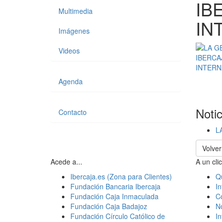
IB
Multimedia
IN
Imágenes
Videos
Agenda
Noti
Contacto
L
Volver
Acede a...
A un clic
Ibercaja.es (Zona para Clientes)
Q
Fundación Bancaria Ibercaja
In
Fundación Caja Inmaculada
C
Fundación Caja Badajoz
N
Fundación Círculo Católico de
I