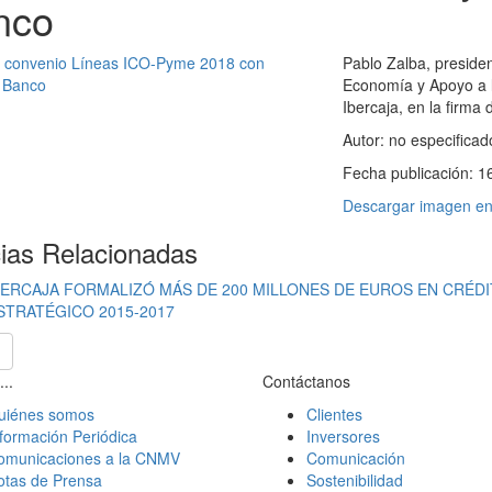
nco
Pablo Zalba, presiden
Economía y Apoyo a l
Ibercaja, en la firma
Autor:
no especificad
Fecha publicación:
1
Descargar imagen en 
cias Relacionadas
BERCAJA FORMALIZÓ MÁS DE 200 MILLONES DE EUROS EN CRÉDIT
STRATÉGICO 2015-2017
...
Contáctanos
uiénes somos
Clientes
formación Periódica
Inversores
omunicaciones a la CNMV
Comunicación
otas de Prensa
Sostenibilidad