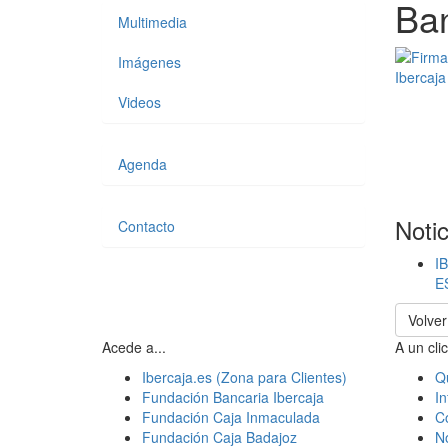
Ba
Multimedia
Imágenes
Videos
Agenda
Noti
Contacto
I
E
Volver
Acede a...
A un clic
Ibercaja.es (Zona para Clientes)
Q
Fundación Bancaria Ibercaja
In
Fundación Caja Inmaculada
C
Fundación Caja Badajoz
N