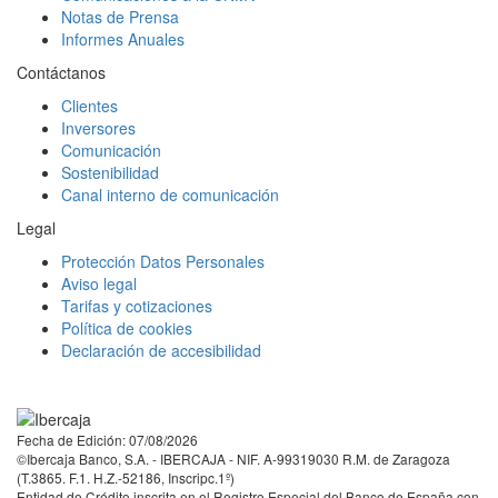
Notas de Prensa
Informes Anuales
Contáctanos
Clientes
Inversores
Comunicación
Sostenibilidad
Canal interno de comunicación
Legal
Protección Datos Personales
Aviso legal
Tarifas y cotizaciones
Política de cookies
Declaración de accesibilidad
Facebook
Twitter
LinkedIn
YouTube
Instagram
Tiktok
Fecha de Edición: 07/08/2026
©Ibercaja Banco, S.A. - IBERCAJA - NIF. A-99319030 R.M. de Zaragoza
(T.3865. F.1. H.Z.-52186, Inscripc.1º)
Entidad de Crédito inscrita en el Registro Especial del Banco de España con