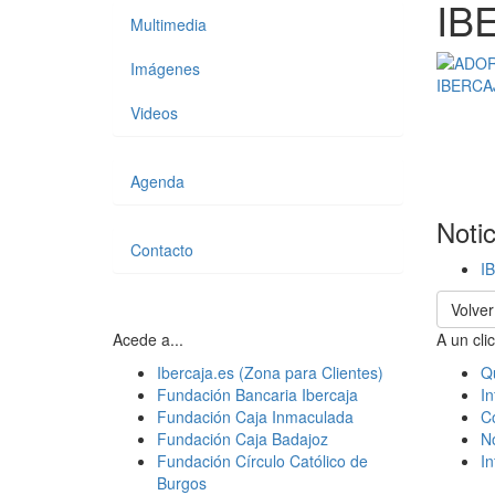
IB
Multimedia
Imágenes
Videos
Agenda
Noti
Contacto
I
Volver
Acede a...
A un clic
Ibercaja.es (Zona para Clientes)
Q
Fundación Bancaria Ibercaja
In
Fundación Caja Inmaculada
C
Fundación Caja Badajoz
N
Fundación Círculo Católico de
I
Burgos