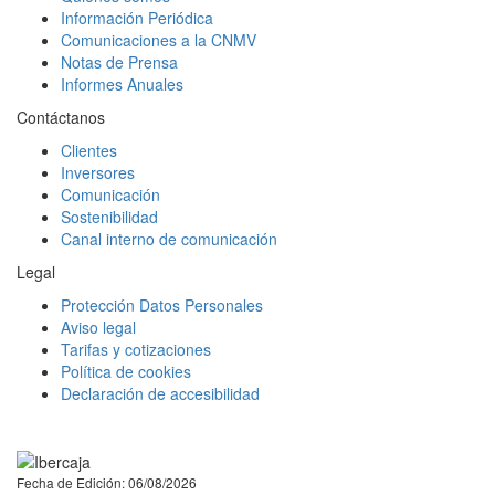
Información Periódica
Comunicaciones a la CNMV
Notas de Prensa
Informes Anuales
Contáctanos
Clientes
Inversores
Comunicación
Sostenibilidad
Canal interno de comunicación
Legal
Protección Datos Personales
Aviso legal
Tarifas y cotizaciones
Política de cookies
Declaración de accesibilidad
Facebook
Twitter
LinkedIn
YouTube
Instagram
Tiktok
Fecha de Edición: 06/08/2026