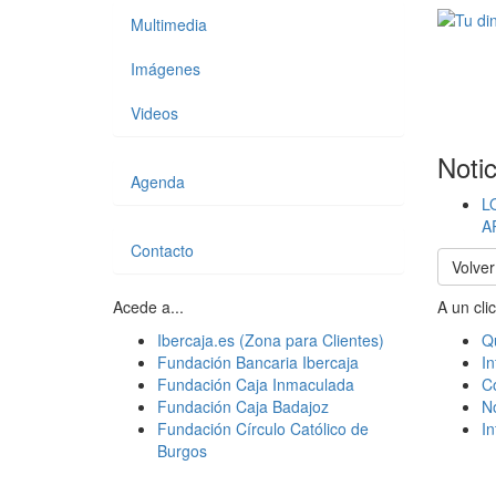
Multimedia
Imágenes
Videos
Noti
Agenda
L
A
Contacto
Volver
Acede a...
A un clic
Ibercaja.es (Zona para Clientes)
Q
Fundación Bancaria Ibercaja
In
Fundación Caja Inmaculada
C
Fundación Caja Badajoz
N
Fundación Círculo Católico de
I
Burgos