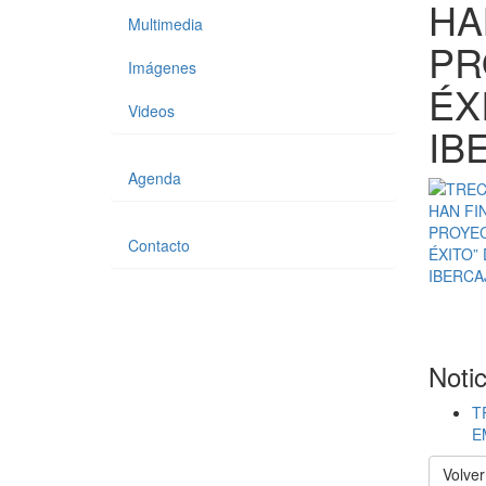
HA
Multimedia
PR
Imágenes
ÉX
Videos
IB
Agenda
Contacto
Noti
T
E
Volver