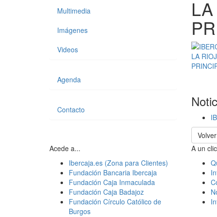
LA
Multimedia
PR
Imágenes
Videos
Agenda
Noti
Contacto
I
Volver
Acede a...
A un clic
Ibercaja.es (Zona para Clientes)
Q
Fundación Bancaria Ibercaja
In
Fundación Caja Inmaculada
C
Fundación Caja Badajoz
N
Fundación Círculo Católico de
I
Burgos