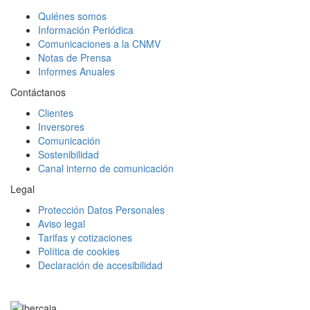
Quiénes somos
Información Periódica
Comunicaciones a la CNMV
Notas de Prensa
Informes Anuales
Contáctanos
Clientes
Inversores
Comunicación
Sostenibilidad
Canal interno de comunicación
Legal
Protección Datos Personales
Aviso legal
Tarifas y cotizaciones
Política de cookies
Declaración de accesibilidad
Facebook
Twitter
LinkedIn
YouTube
Instagram
Tiktok