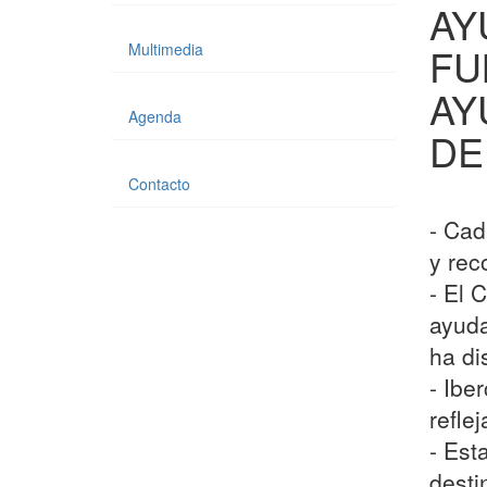
AY
Multimedia
FU
AY
Agenda
DE
Contacto
- Cad
y rec
- El 
ayuda
ha di
- Ibe
refle
- Est
desti