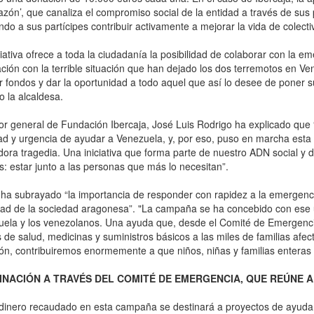
zón’, que canaliza el compromiso social de la entidad a través de sus p
ndo a sus partícipes contribuir activamente a mejorar la vida de colecti
ciativa ofrece a toda la ciudadanía la posibilidad de colaborar con l
ción con la terrible situación que han dejado los dos terremotos en V
 fondos y dar la oportunidad a todo aquel que así lo desee de poner 
o la alcaldesa.
tor general de Fundación Ibercaja, José Luis Rodrigo ha explicado que
d y urgencia de ayudar a Venezuela, y, por eso, puso en marcha esta 
ora tragedia. Una iniciativa que forma parte de nuestro ADN social 
: estar junto a las personas que más lo necesitan”.
ha subrayado “la importancia de responder con rapidez a la emergencia
dad de la sociedad aragonesa”. "La campaña se ha concebido con ese ú
uela y los venezolanos. Una ayuda que, desde el Comité de Emergenci
s de salud, medicinas y suministros básicos a las miles de familias af
ón, contribuiremos enormemente a que niños, niñas y familias enteras 
NACIÓN A TRAVÉS DEL COMITÉ DE EMERGENCIA, QUE REÚNE A
dinero recaudado en esta campaña se destinará a proyectos de ayuda 