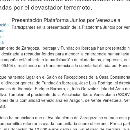
adas por el devastador terremoto.
Presentación Plataforma Juntos por Venezuela
Participantes en la presentación de la Plataforma Juntos por Ve
amiento de Zaragoza, Ibercaja y Fundación Ibercaja han presentado ho
va destinada a recaudar fondos para atender la emergencia humanitari
 campaña está abierta a la participación de ciudadanos, empresas, en
 05404 o realizando una transferencia a la cuenta habilitada por Fund
 que ha tenido lugar en el Salón de Recepciones de la Casa Consistoria
el director general de Fundación Ibercaja, José Luis Rodrigo, el dire
ionales de Ibercaja, Enrique Barbero, e, Inés González, jefa del Área d
ivo. También, el presidente de la Asociación Ibero Venezolana (ASOI
iones de la comunidad venezolana en Aragón, de Vente Venezuela, Ven
ial.
desa ha anunciado que el Ayuntamiento de Zaragoza se suma a esta pl
ue permitirá reforzar la ayuda humanitaria sobre el terreno. Por su pa
o una donación de 10.000 euros cada una. En el caso de Ibercaja, la a