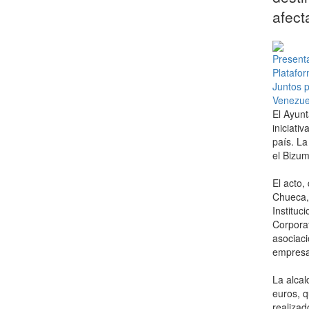
afect
El Ayunt
iniciati
país. La
el Bizum
El acto,
Chueca, 
Instituc
Corporat
asociac
empresar
La alcal
euros, q
realizad