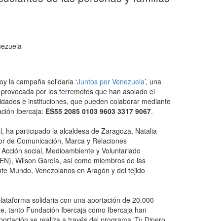
nezuela
y la campaña solidaria ‘
Juntos por Venezuela
’, una
a provocada por los terremotos que han asolado el
tidades e instituciones, que pueden colaborar mediante
ación Ibercaja:
ES55 2085 0103 9603 3317 9067
.
l, ha participado la alcaldesa de Zaragoza, Natalia
ctor de Comunicación, Marca y Relaciones
e Acción social, Medioambiente y Voluntariado
VEN), Wilson García, así como miembros de las
te Mundo, Venezolanos en Aragón y del tejido
ataforma solidaria con una aportación de 20.000
rte, tanto Fundación Ibercaja como Ibercaja han
portación se realiza a través del programa ‘Tu Dinero