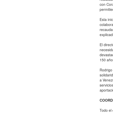
con Cora
permitie
Esta ini
colabora
recaudar
explicad
El direc
necesida
devastad
150 años
Rodrigo 
solidari
a Venez
servicio
aportaci
COORDI
Todo el 