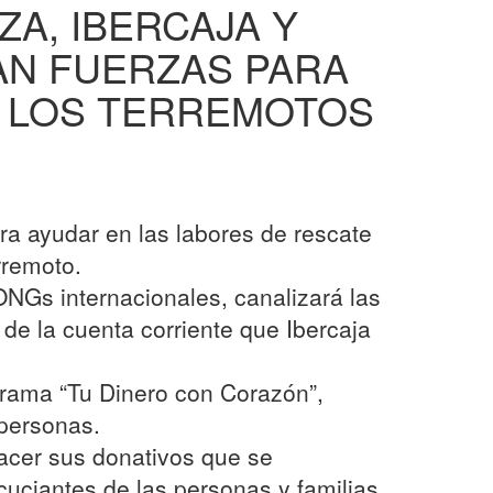
A, IBERCAJA Y
AN FUERZAS PARA
E LOS TERREMOTOS
ra ayudar en las labores de rescate
rremoto.
NGs internacionales, canalizará las
 de la cuenta corriente que Ibercaja
rograma “Tu Dinero con Corazón”,
 personas.
hacer sus donativos que se
uciantes de las personas y familias