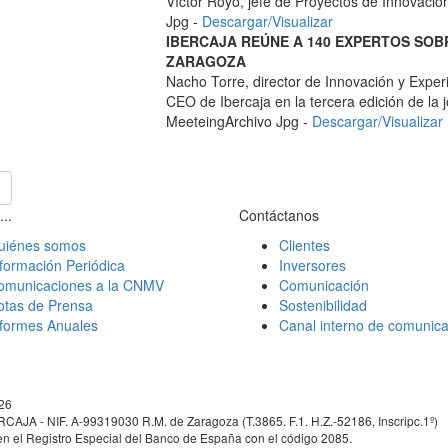
Víctor Royo, jefe de Proyectos de Innovació
Jpg -
Descargar/Visualizar
IBERCAJA REÚNE A 140 EXPERTOS SOBR
ZARAGOZA
Nacho Torre, director de Innovación y Experi
CEO de Ibercaja en la tercera edición de l
Meeteing
Archivo Jpg -
Descargar/Visualizar
...
Contáctanos
uiénes somos
Clientes
formación Periódica
Inversores
omunicaciones a la CNMV
Comunicación
otas de Prensa
Sostenibilidad
nformes Anuales
Canal interno de comunica
026
RCAJA - NIF. A-99319030 R.M. de Zaragoza (T.3865. F.1. H.Z.-52186, Inscripc.1º)
 en el Registro Especial del Banco de España con el código 2085.