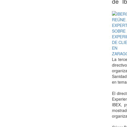
de Ib
La terc
directi
organiza
Sanidad
en temas
El direc
Experien
IBEX, p
mostrado
organiza