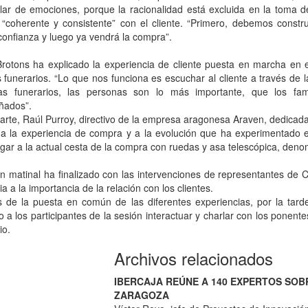
ar de emociones, porque la racionalidad está excluida en la toma de
 “coherente y consistente” con el cliente. “Primero, debemos constru
onfianza y luego ya vendrá la compra”.
Brotons ha explicado la experiencia de cliente puesta en marcha en 
s funerarios. “Lo que nos funciona es escuchar al cliente a través de
s funerarios, las personas son lo más importante, que los fami
ados”.
arte, Raúl Purroy, directivo de la empresa aragonesa Araven, dedicad
 a la experiencia de compra y a la evolución que ha experimentado es
egar a la actual cesta de la compra con ruedas y asa telescópica, den
n matinal ha finalizado con las intervenciones de representantes de
ia a la importancia de la relación con los clientes.
 de la puesta en común de las diferentes experiencias, por la ta
o a los participantes de la sesión interactuar y charlar con los ponent
io.
Archivos relacionados
IBERCAJA REÚNE A 140 EXPERTOS SOBR
ZARAGOZA