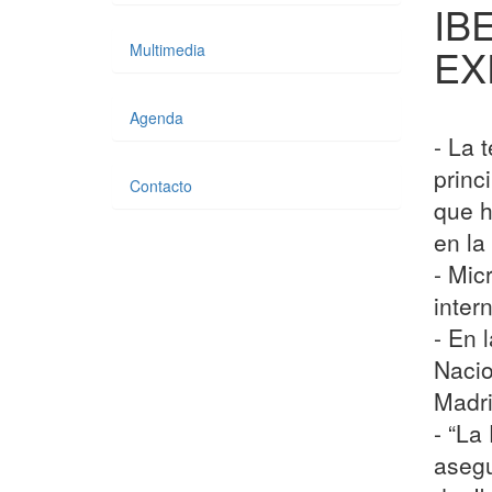
IB
Multimedia
EX
Agenda
- La 
princ
Contacto
que h
en la
- Mic
inter
- En 
Nacio
Madr
- “La
asegu