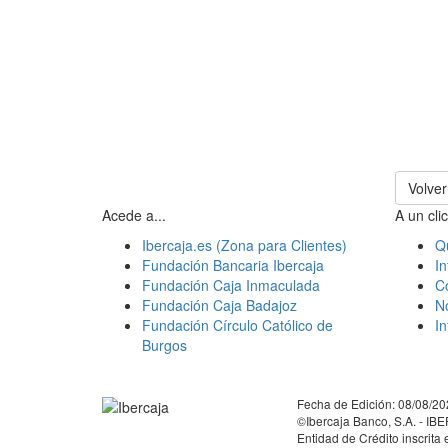
Volver
Acede a...
A un clic
Ibercaja.es (Zona para Clientes)
Q
Fundación Bancaria Ibercaja
In
Fundación Caja Inmaculada
C
Fundación Caja Badajoz
N
Fundación Círculo Católico de
I
Burgos
Facebook
Twitter
LinkedIn
YouTube
Instagram
Tiktok
Fecha de Edición: 08/08/2
©Ibercaja Banco, S.A. - IBE
Entidad de Crédito inscrita