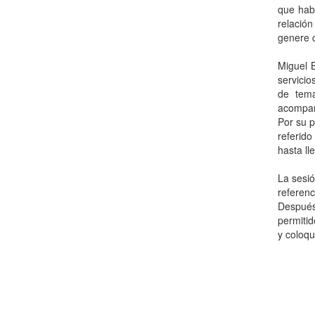
que habl
relación
genere c
Miguel 
servicio
de tema
acompañ
Por su p
referido
hasta ll
La sesió
referenc
Después
permitid
y coloqu