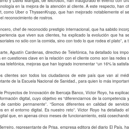
rrio y David Mangas, de Microsoft, han inaugurado el evento con una
cnología en la mejora de la atención al cliente. A este respecto, han 
t, como Uber o ThyssenKrupp, que han mejorado notablemente el servi
o el reconocimiento de rostros.
cero, chef de reconocido prestigio internacional, que ha sabido incor
periencia que viven sus clientes, ha explicado la evolución que ha 
soriales no sólo con la comida, sino con todo lo que rodea el plato”, a 
arte, Agustín Cardenas, directivo de Telefónica, ha detallado los i
a en cuestiones clave en la relación con el cliente como son las redes s
sa telefónica, mejoras que han logrado incrementar “un 16% la satisfac
os clientes son todos los ciudadanos de este país que van al médic
tante de la Escuela Nacional de Sanidad., para quien lo más importan
de Proyectos de Innovación de Ibercaja Banco, Víctor Royo, ha explic
formación digital, cuyo objetivo es “diferenciarnos de la competenci
 de cambio permanente”. “Somos diferentes en calidad de servic
es en el entorno digital. Es nuestro reto”. Víctor Royo ha detallado
gital que, en apenas cinco meses de funcionamiento, está cosechando un
Berreiro, representante de Prisa, empresa editora del diario El País,