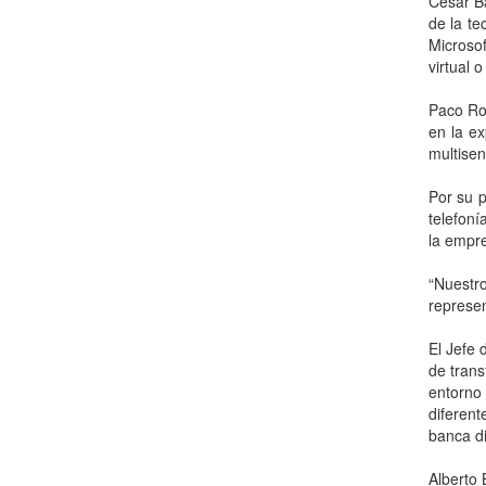
César Ba
de la te
Microsof
virtual 
Paco Ron
en la ex
multisen
Por su p
telefoní
la empre
“Nuestr
represen
El Jefe 
de trans
entorno
diferent
banca di
Alberto 