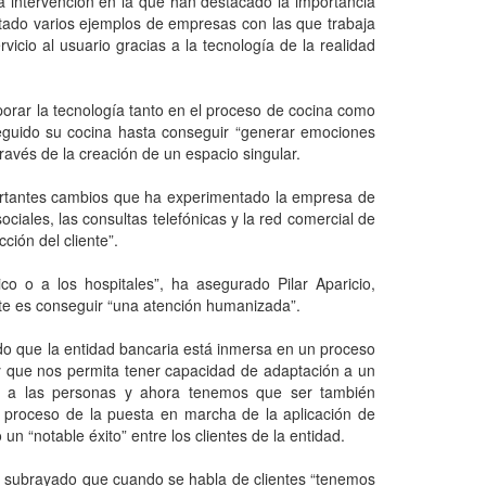
 intervención en la que han destacado la importancia
citado varios ejemplos de empresas con las que trabaja
cio al usuario gracias a la tecnología de la realidad
porar la tecnología tanto en el proceso de cocina como
seguido su cocina hasta conseguir “generar emociones
través de la creación de un espacio singular.
mportantes cambios que ha experimentado la empresa de
ociales, las consultas telefónicas y la red comercial de
ción del cliente”.
o o a los hospitales”, ha asegurado Pilar Aparicio,
te es conseguir “una atención humanizada”.
ado que la entidad bancaria está inmersa en un proceso
a y que nos permita tener capacidad de adaptación a un
io a las personas y ahora tenemos que ser también
 el proceso de la puesta en marcha de la aplicación de
 “notable éxito” entre los clientes de la entidad.
 ha subrayado que cuando se habla de clientes “tenemos