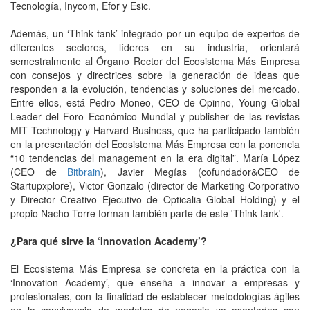
Tecnología, Inycom, Efor y Esic.
Además, un ‘Think tank’ integrado por un equipo de expertos de
diferentes sectores, líderes en su industria, orientará
semestralmente al Órgano Rector del Ecosistema Más Empresa
con consejos y directrices sobre la generación de ideas que
responden a la evolución, tendencias y soluciones del mercado.
Entre ellos, está Pedro Moneo, CEO de Opinno, Young Global
Leader del Foro Económico Mundial y publisher de las revistas
MIT Technology y Harvard Business, que ha participado también
en la presentación del Ecosistema Más Empresa con la ponencia
“10 tendencias del management en la era digital”. María López
(CEO de
Bitbrain
), Javier Megías (cofundador&CEO de
Startupxplore), Victor Gonzalo (director de Marketing Corporativo
y Director Creativo Ejecutivo de Opticalia Global Holding) y el
propio Nacho Torre forman también parte de este 'Think tank'.
¿Para qué sirve la ‘Innovation Academy’?
El Ecosistema Más Empresa se concreta en la práctica con la
‘Innovation Academy’, que enseña a innovar a empresas y
profesionales, con la finalidad de establecer metodologías ágiles
en la convivencia de modelos de negocio ya asentados con