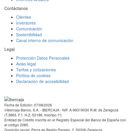
Contáctanos
Clientes
Inversores
Comunicación
Sostenibilidad
Canal interno de comunicación
Legal
Protección Datos Personales
Aviso legal
Tarifas y cotizaciones
Política de cookies
Declaración de accesibilidad
Facebook
Twitter
LinkedIn
YouTube
Instagram
Tiktok
Fecha de Edición: 07/08/2026
©Ibercaja Banco, S.A. - IBERCAJA - NIF. A-99319030 R.M. de Zaragoza
(T.3865. F.1. H.Z.-52186, Inscripc.1º)
Entidad de Crédito inscrita en el Registro Especial del Banco de España con
el código 2085.
Domicilio social: Plaza de Basilio Paraíso, 2. 50008-Zaragoza.