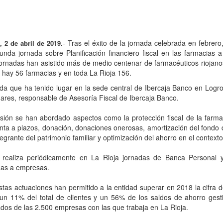
- Tras el éxito de la jornada celebrada en febrer
 2 de abril de 2019.
nda jornada sobre Planificación financiero fiscal en las farmacias a
ornadas han asistido más de medio centenar de farmacéuticos riojano
hay 56 farmacias y en toda La Rioja 156.
da que ha tenido lugar en la sede central de Ibercaja Banco en Logron
ares, responsable de Asesoría Fiscal de Ibercaja Banco.
sión se han abordado aspectos como la protección fiscal de la farm
enta a plazos, donación, donaciones onerosas, amortización del fondo
tegrante del patrimonio familiar y optimización del ahorro en el contexto
a realiza periódicamente en La Rioja jornadas de Banca Personal y
das a empresas.
tas actuaciones han permitido a la entidad superar en 2018 la cifra 
un 11% del total de clientes y un 56% de los saldos de ahorro ges
dos de las 2.500 empresas con las que trabaja en La Rioja.