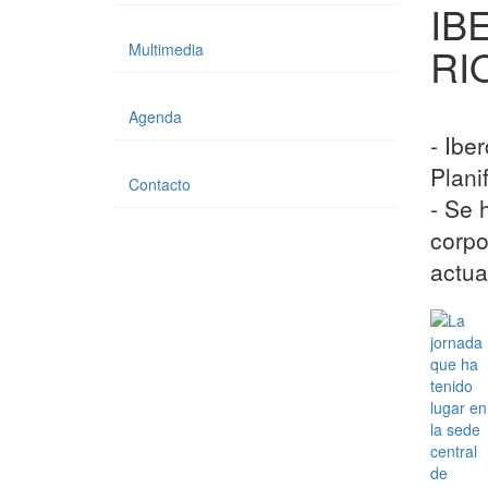
IB
Multimedia
RI
Agenda
- Ibe
Plani
Contacto
- Se 
corpo
actua