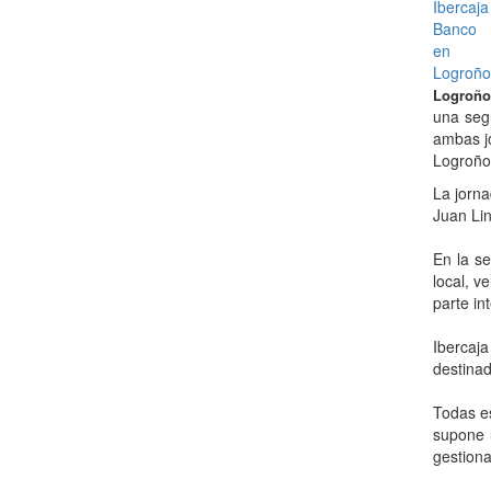
Logroño,
una segu
ambas j
Logroño 
La jorna
Juan Lin
En la se
local, v
parte in
Ibercaj
destina
Todas es
supone 
gestiona