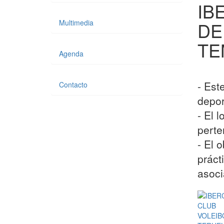
IB
Multimedia
DE
TE
Agenda
- Est
Contacto
depor
- El 
perte
- El 
práct
asoci