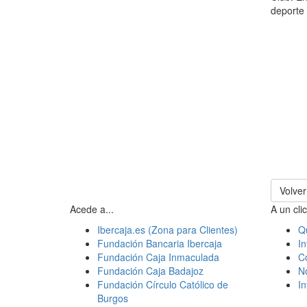
deporte 
Volver
Acede a...
A un clic
Ibercaja.es (Zona para Clientes)
Q
Fundación Bancaria Ibercaja
In
Fundación Caja Inmaculada
C
Fundación Caja Badajoz
N
Fundación Círculo Católico de
I
Burgos