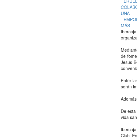
Ibercaja
organiza
Mediante
de fomen
Jesús Be
conveni
Entre la
serán im
Además, 
De esta 
vida san
Ibercaj
Club. En