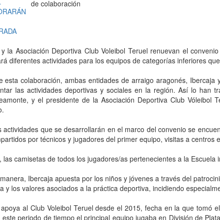
de colaboración
 y la Asociación Deportiva Club Voleibol Teruel renuevan el conveni
rá diferentes actividades para los equipos de categorías inferiores qu
 esta colaboración, ambas entidades de arraigo aragonés, Ibercaja y 
tar las actividades deportivas y sociales en la región. Así lo han tra
amonte, y el presidente de la Asociación Deportiva Club Vóleibol Te
o.
s actividades que se desarrollarán en el marco del convenio se encuen
partidos por técnicos y jugadores del primer equipo, visitas a centros e
las camisetas de todos los jugadores/as pertenecientes a la Escuela i
manera, Ibercaja apuesta por los niños y jóvenes a través del patrocin
a y los valores asociados a la práctica deportiva, incidiendo especialm
a apoya al Club Voleibol Teruel desde el 2015, fecha en la que tomó
 este periodo de tiempo el principal equipo jugaba en División de Plat