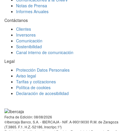
Notas de Prensa
Informes Anuales
Contáctanos
Clientes
Inversores
Comunicación
Sostenibilidad
Canal interno de comunicación
Legal
Protección Datos Personales
Aviso legal
Tarifas y cotizaciones
Política de cookies
Declaración de accesibilidad
Facebook
Twitter
LinkedIn
YouTube
Instagram
Tiktok
Fecha de Edición: 08/08/2026
©Ibercaja Banco, S.A. - IBERCAJA - NIF. A-99319030 R.M. de Zaragoza
(T.3865. F.1. H.Z.-52186, Inscripc.1º)