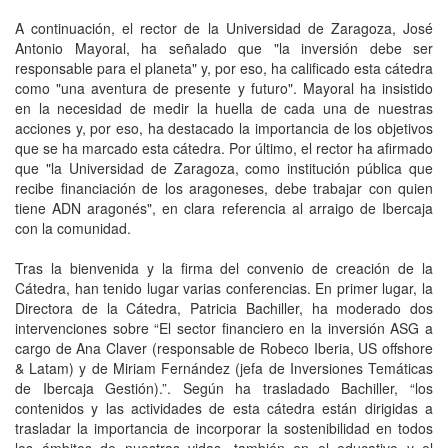
A continuación, el rector de la Universidad de Zaragoza, José
Antonio Mayoral, ha señalado que "la inversión debe ser
responsable para el planeta" y, por eso, ha calificado esta cátedra
como "una aventura de presente y futuro". Mayoral ha insistido
en la necesidad de medir la huella de cada una de nuestras
acciones y, por eso, ha destacado la importancia de los objetivos
que se ha marcado esta cátedra. Por último, el rector ha afirmado
que "la Universidad de Zaragoza, como institución pública que
recibe financiación de los aragoneses, debe trabajar con quien
tiene ADN aragonés", en clara referencia al arraigo de Ibercaja
con la comunidad.
Tras la bienvenida y la firma del convenio de creación de la
Cátedra, han tenido lugar varias conferencias. En primer lugar, la
Directora de la Cátedra, Patricia Bachiller, ha moderado dos
intervenciones sobre “El sector financiero en la inversión ASG a
cargo de Ana Claver (responsable de Robeco Iberia, US offshore
& Latam) y de Miriam Fernández (jefa de Inversiones Temáticas
de Ibercaja Gestión).”. Según ha trasladado Bachiller, “los
contenidos y las actividades de esta cátedra están dirigidas a
trasladar la importancia de incorporar la sostenibilidad en todos
los ámbitos de nuestras vidas, también en el educativo y el