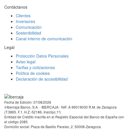
Contáctanos
Clientes
Inversores
Comunicación
Sostenibilidad
Canal interno de comunicación
Legal
Protección Datos Personales
Aviso legal
Tarifas y cotizaciones
Política de cookies
Declaración de accesibilidad
Facebook
Twitter
LinkedIn
YouTube
Instagram
Tiktok
Fecha de Edición: 07/08/2026
©Ibercaja Banco, S.A. - IBERCAJA - NIF. A-99319030 R.M. de Zaragoza
(T.3865. F.1. H.Z.-52186, Inscripc.1º)
Entidad de Crédito inscrita en el Registro Especial del Banco de España con
el código 2085.
Domicilio social: Plaza de Basilio Paraíso, 2. 50008-Zaragoza.