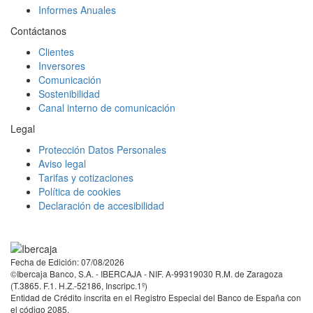
Informes Anuales
Contáctanos
Clientes
Inversores
Comunicación
Sostenibilidad
Canal interno de comunicación
Legal
Protección Datos Personales
Aviso legal
Tarifas y cotizaciones
Política de cookies
Declaración de accesibilidad
Facebook
Twitter
LinkedIn
YouTube
Instagram
Tiktok
Fecha de Edición: 07/08/2026
©Ibercaja Banco, S.A. - IBERCAJA - NIF. A-99319030 R.M. de Zaragoza
(T.3865. F.1. H.Z.-52186, Inscripc.1º)
Entidad de Crédito inscrita en el Registro Especial del Banco de España con
el código 2085.