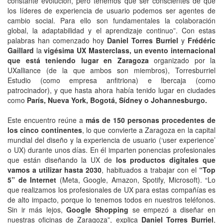
constante evolución, pero tenemos que ser conscientes de que
los líderes de experiencia de usuario podemos ser agentes de
cambio social. Para ello son fundamentales la colaboración
global, la adaptabilidad y el aprendizaje continuo”. Con estas
palabras han comenzado hoy
Daniel Torres Burriel
y
Frédéric
Gaillard
la
vigésima UX Masterclass, un evento internacional
que está teniendo lugar en Zaragoza
organizado por la
UXalliance (de la que ambos son miembros), Torresburriel
Estudio (como empresa anfitriona) e Ibercaja (como
patrocinador), y que hasta ahora había tenido lugar en ciudades
como
París, Nueva York, Bogotá, Sídney o Johannesburgo.
Este encuentro reúne a
más de 150 personas procedentes de
los cinco continentes
, lo que convierte a Zaragoza en la capital
mundial del diseño y la experiencia de usuario (‘user experience’
o UX) durante unos días. En él imparten ponencias profesionales
que están diseñando la UX de
los productos digitales que
vamos a utilizar hasta 2030
, habituados a trabajar con el
“Top
5” de Internet
(Meta, Google, Amazon, Spotify, Microsoft). “Lo
que realizamos los profesionales de UX para estas compañías es
de alto impacto, porque lo tenemos todos en nuestros teléfonos.
Sin ir más lejos,
Google Shopping
se empezó a diseñar en
nuestras oficinas de Zaragoza”, explica
Daniel Torres Burriel
,