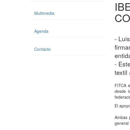
IB
Multimedia
CO
Agenda
- Lui
firma
Contacto
entid
- Est
texti
FITCA e
desde la
federac
El apoyo
Ambas p
general 