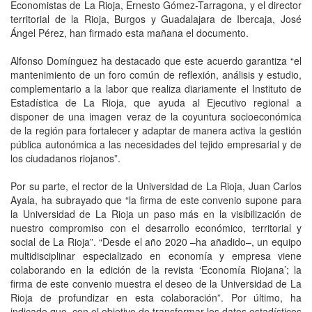
Economistas de La Rioja, Ernesto Gómez-Tarragona, y el director
territorial de la Rioja, Burgos y Guadalajara de Ibercaja, José
Ángel Pérez, han firmado esta mañana el documento.
Alfonso Domínguez ha destacado que este acuerdo garantiza “el
mantenimiento de un foro común de reflexión, análisis y estudio,
complementario a la labor que realiza diariamente el Instituto de
Estadística de La Rioja, que ayuda al Ejecutivo regional a
disponer de una imagen veraz de la coyuntura socioeconómica
de la región para fortalecer y adaptar de manera activa la gestión
pública autonómica a las necesidades del tejido empresarial y de
los ciudadanos riojanos”.
Por su parte, el rector de la Universidad de La Rioja, Juan Carlos
Ayala, ha subrayado que “la firma de este convenio supone para
la Universidad de La Rioja un paso más en la visibilización de
nuestro compromiso con el desarrollo económico, territorial y
social de La Rioja”. “Desde el año 2020 –ha añadido–, un equipo
multidisciplinar especializado en economía y empresa viene
colaborando en la edición de la revista ‘Economía Riojana’; la
firma de este convenio muestra el deseo de la Universidad de La
Rioja de profundizar en esta colaboración”. Por último, ha
indicado que, con el objetivo de transformar los datos estadísticos