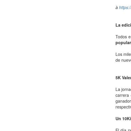
à
https:
La edic
Todos es
popula
Los mile
de nuevo
5K Vale
La jorna
carrera
ganador
respect
Un 10Ki
El día p