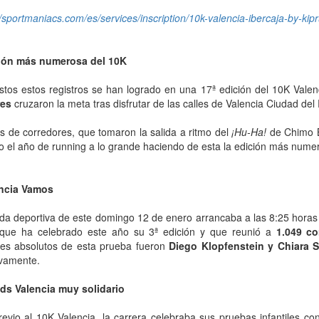
//sportmaniacs.com/es/services/inscription/10k-valencia-ibercaja-by-ki
ión más numerosa del 10K
tos estos registros se han logrado en una 17ª edición del 10K Valenc
res
cruzaron la meta tras disfrutar de las calles de Valencia Ciudad de
s de corredores, que tomaron la salida a ritmo del
¡Hu-Ha!
de Chimo B
 el año de running a lo grande haciendo de esta la edición más numer
ncia Vamos
da deportiva de este domingo 12 de enero arrancaba a las 8:25 horas
 que ha celebrado este año su 3ª edición y que reunió a
1.049 co
es absolutos de esta prueba fueron
Diego Klopfenstein y Chiara 
ivamente.
ds Valencia muy solidario
revio al 10K Valencia, la carrera celebraba sus pruebas infantiles c