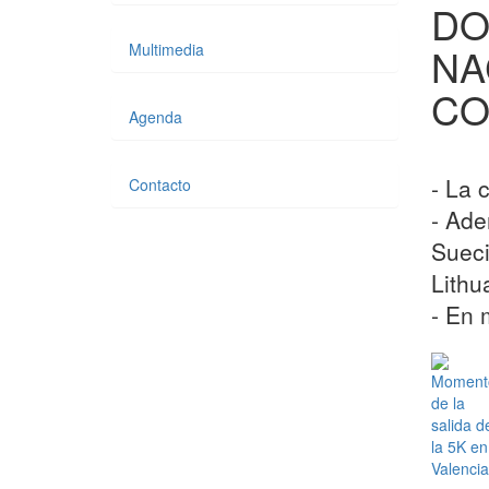
DO
Multimedia
NA
CO
Agenda
- La 
Contacto
- Ade
Sueci
Lithu
- En 