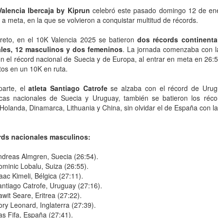
alencia Ibercaja by Kiprun
celebró este pasado domingo 12 de ene
 a meta, en la que se volvieron a conquistar multitud de récords.
reto, en el 10K Valencia 2025 se batieron
dos récords continenta
les, 12 masculinos y dos femeninos
. La jornada comenzaba con la
n el récord nacional de Suecia y de Europa, al entrar en meta en 26:
os en un 10K en ruta.
parte, el
atleta Santiago Catrofe
se alzaba con el récord de Uru
cas nacionales de Suecia y Uruguay, también se batieron los récord
 Holanda, Dinamarca, Lithuania y China, sin olvidar el de España con la 
rds nacionales masculinos:
dreas Almgren, Suecia (26:54).
minic Lobalu, Suiza (26:55).
aac Kimeli, Bélgica (27:11).
ntiago Catrofe, Uruguay (27:16).
wit Seare, Eritrea (27:22).
ry Leonard, Inglaterra (27:39).
ias Fifa, España (27:41).