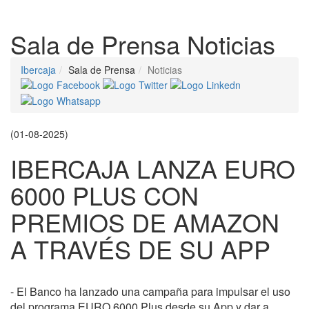
Despleg
Sala de Prensa
Noticias
Ibercaja
Sala de Prensa
Noticias
(01-08-2025)
IBERCAJA LANZA EURO
6000 PLUS CON
PREMIOS DE AMAZON
A TRAVÉS DE SU APP
- El Banco ha lanzado una campaña para impulsar el uso
del programa EURO 6000 Plus desde su App y dar a