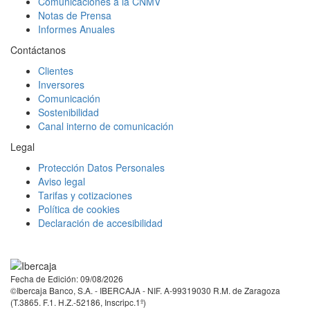
Comunicaciones a la CNMV
Notas de Prensa
Informes Anuales
Contáctanos
Clientes
Inversores
Comunicación
Sostenibilidad
Canal interno de comunicación
Legal
Protección Datos Personales
Aviso legal
Tarifas y cotizaciones
Política de cookies
Declaración de accesibilidad
Facebook
Twitter
LinkedIn
YouTube
Instagram
Tiktok
Fecha de Edición: 09/08/2026
©Ibercaja Banco, S.A. - IBERCAJA - NIF. A-99319030 R.M. de Zaragoza
(T.3865. F.1. H.Z.-52186, Inscripc.1º)