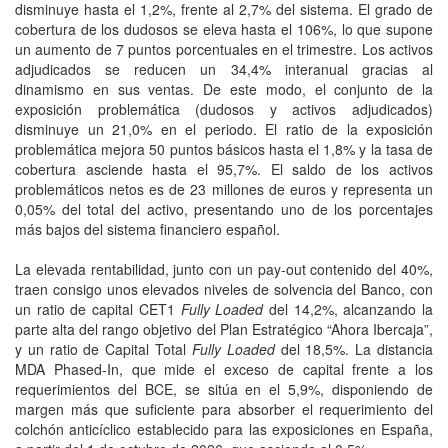
disminuye hasta el 1,2%, frente al 2,7% del sistema. El grado de
cobertura de los dudosos se eleva hasta el 106%, lo que supone
un aumento de 7 puntos porcentuales en el trimestre. Los activos
adjudicados se reducen un 34,4% interanual gracias al
dinamismo en sus ventas. De este modo, el conjunto de la
exposición problemática (dudosos y activos adjudicados)
disminuye un 21,0% en el periodo. El ratio de la exposición
problemática mejora 50 puntos básicos hasta el 1,8% y la tasa de
cobertura asciende hasta el 95,7%. El saldo de los activos
problemáticos netos es de 23 millones de euros y representa un
0,05% del total del activo, presentando uno de los porcentajes
más bajos del sistema financiero español.
La elevada rentabilidad, junto con un pay-out contenido del 40%,
traen consigo unos elevados niveles de solvencia del Banco, con
un ratio de capital CET1
Fully Loaded
del 14,2%, alcanzando la
parte alta del rango objetivo del Plan Estratégico “Ahora Ibercaja”,
y un ratio de Capital Total
Fully Loaded
del 18,5%. La distancia
MDA Phased-In, que mide el exceso de capital frente a los
requerimientos del BCE, se sitúa en el 5,9%, disponiendo de
margen más que suficiente para absorber el requerimiento del
colchón anticíclico establecido para las exposiciones en España,