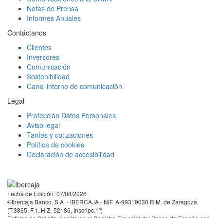
Notas de Prensa
Informes Anuales
Contáctanos
Clientes
Inversores
Comunicación
Sostenibilidad
Canal interno de comunicación
Legal
Protección Datos Personales
Aviso legal
Tarifas y cotizaciones
Política de cookies
Declaración de accesibilidad
Facebook
Twitter
LinkedIn
YouTube
Instagram
Tiktok
Fecha de Edición: 07/08/2026
©Ibercaja Banco, S.A. - IBERCAJA - NIF. A-99319030 R.M. de Zaragoza
(T.3865. F.1. H.Z.-52186, Inscripc.1º)