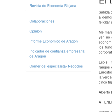
Revista de Economía Riojana
Subida 
a demos
Colaboraciones
felicita
Opinión
Me marav
yen no 
Informe Económico de Aragón
economía
los fun
Indicador de confianza empresarial
corporat
de Aragón
Eso sí,
Córner del especialista- Negocios
rangos 
Eurostox
la verda
cinco tr
Alberto 
A TENE