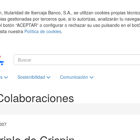
titularidad de Ibercaja Banco, S.A., se utilizan cookies propias técnic
pias gestionadas por terceros que, si lo autorizas, analizarán tu navega
el botón “ACEPTAR” o configurar o rechazar su uso pulsando en el botó
isita nuestra
Política de cookies
.
es
Sostenibilidad
Comunicación
Colaboraciones
007
triple de Crispin