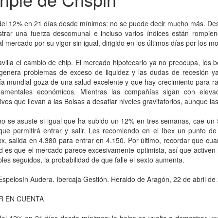
del 12% en 21 días desde mínimos: no se puede decir mucho más. Desp
trar una fuerza descomunal e incluso varios índices están rompie
r al mercado por su vigor sin igual, dirigido en los últimos días por los 
illa el cambio de chip. El mercado hipotecario ya no preocupa, los b
genera problemas de exceso de liquidez y las dudas de recesión ya 
 mundial goza de una salud excelente y que hay crecimiento para rat
damentales económicos. Mientras las compañías sigan con elevad
ivos que llevan a las Bolsas a desafiar niveles gravitatorios, aunque l
 no se asuste si igual que ha subido un 12% en tres semanas, cae un
que permitirá entrar y salir. Les recomiendo en el Ibex un punto de
x, salida en 4.380 para entrar en 4.150. Por último, recordar que cu
d es que el mercado parece excesivamente optimista, así que activen l
iples seguidos, la probabilidad de que falle el sexto aumenta.
Espelosín Audera. Ibercaja Gestión. Heraldo de Aragón, 22 de abril de
R EN CUENTA