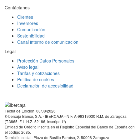
Contáctanos
Clientes
Inversores
Comunicación
Sostenibilidad
Canal interno de comunicación
Legal
Protección Datos Personales
Aviso legal
Tarifas y cotizaciones
Política de cookies
Declaración de accesibilidad
Facebook
Twitter
LinkedIn
YouTube
Instagram
Tiktok
Fecha de Edición: 08/08/2026
©Ibercaja Banco, S.A. - IBERCAJA - NIF. A-99319030 R.M. de Zaragoza
(T.3865. F.1. H.Z.-52186, Inscripc.1º)
Entidad de Crédito inscrita en el Registro Especial del Banco de España con
el código 2085.
Domicilio social: Plaza de Basilio Paraíso, 2. 50008-Zaragoza.