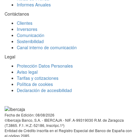
Informes Anuales
Contáctanos
Clientes
Inversores
Comunicación
Sostenibilidad
Canal interno de comunicación
Legal
Protección Datos Personales
Aviso legal
Tarifas y cotizaciones
Política de cookies
Declaración de accesibilidad
Facebook
Twitter
LinkedIn
YouTube
Instagram
Tiktok
Fecha de Edición: 08/08/2026
©Ibercaja Banco, S.A. - IBERCAJA - NIF. A-99319030 R.M. de Zaragoza
(T.3865. F.1. H.Z.-52186, Inscripc.1º)
Entidad de Crédito inscrita en el Registro Especial del Banco de España con
el código 2085.