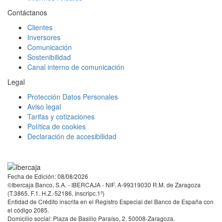
Contáctanos
Clientes
Inversores
Comunicación
Sostenibilidad
Canal interno de comunicación
Legal
Protección Datos Personales
Aviso legal
Tarifas y cotizaciones
Política de cookies
Declaración de accesibilidad
Facebook
Twitter
LinkedIn
YouTube
Instagram
Tiktok
Fecha de Edición: 08/08/2026
©Ibercaja Banco, S.A. - IBERCAJA - NIF. A-99319030 R.M. de Zaragoza
(T.3865. F.1. H.Z.-52186, Inscripc.1º)
Entidad de Crédito inscrita en el Registro Especial del Banco de España con
el código 2085.
Domicilio social: Plaza de Basilio Paraíso, 2. 50008-Zaragoza.