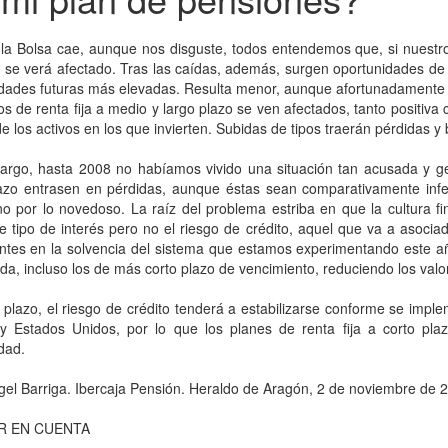
a Bolsa cae, aunque nos disguste, todos entendemos que, si nuestro 
, se verá afectado. Tras las caídas, además, surgen oportunidades d
lidades futuras más elevadas. Resulta menor, aunque afortunadament
os de renta fija a medio y largo plazo se ven afectados, tanto positiv
de los activos en los que invierten. Subidas de tipos traerán pérdidas 
argo, hasta 2008 no habíamos vivido una situación tan acusada y gen
lazo entrasen en pérdidas, aunque éstas sean comparativamente infe
 por lo novedoso. La raíz del problema estriba en que la cultura fi
e tipo de interés pero no el riesgo de crédito, aquel que va a asociad
tes en la solvencia del sistema que estamos experimentando este año
vada, incluso los de más corto plazo de vencimiento, reduciendo los valo
plazo, el riesgo de crédito tenderá a estabilizarse conforme se impl
y Estados Unidos, por lo que los planes de renta fija a corto pla
idad.
el Barriga. Ibercaja Pensión. Heraldo de Aragón, 2 de noviembre de 
R EN CUENTA