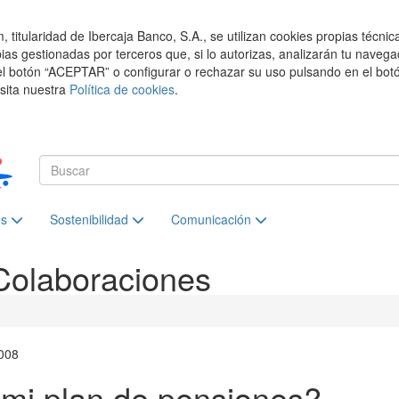
titularidad de Ibercaja Banco, S.A., se utilizan cookies propias técnic
pias gestionadas por terceros que, si lo autorizas, analizarán tu navega
el botón “ACEPTAR” o configurar o rechazar su uso pulsando en el botó
isita nuestra
Política de cookies
.
es
Sostenibilidad
Comunicación
Colaboraciones
008
mi plan de pensiones?