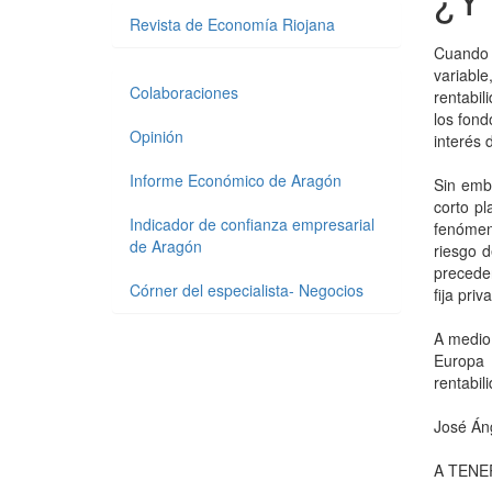
Revista de Economía Riojana
Cuando l
variable
Colaboraciones
rentabi
los fond
Opinión
interés 
Informe Económico de Aragón
Sin emb
corto p
Indicador de confianza empresarial
fenómeno
de Aragón
riesgo d
preceden
Córner del especialista- Negocios
fija pri
A medio 
Europa 
rentabil
José Áng
A TENE