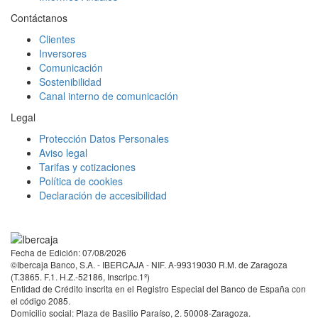
Contáctanos
Clientes
Inversores
Comunicación
Sostenibilidad
Canal interno de comunicación
Legal
Protección Datos Personales
Aviso legal
Tarifas y cotizaciones
Política de cookies
Declaración de accesibilidad
Facebook
Twitter
LinkedIn
YouTube
Instagram
Tiktok
Fecha de Edición: 07/08/2026
©Ibercaja Banco, S.A. - IBERCAJA - NIF. A-99319030 R.M. de Zaragoza
(T.3865. F.1. H.Z.-52186, Inscripc.1º)
Entidad de Crédito inscrita en el Registro Especial del Banco de España con
el código 2085.
Domicilio social: Plaza de Basilio Paraíso, 2. 50008-Zaragoza.