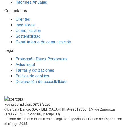
Informes Anuales
Contáctanos
Clientes
Inversores
Comunicación
Sostenibilidad
Canal interno de comunicación
Legal
Protección Datos Personales
Aviso legal
Tarifas y cotizaciones
Política de cookies
Declaración de accesibilidad
Facebook
Twitter
LinkedIn
YouTube
Instagram
Tiktok
Fecha de Edición: 08/08/2026
©Ibercaja Banco, S.A. - IBERCAJA - NIF. A-99319030 R.M. de Zaragoza
(T.3865. F.1. H.Z.-52186, Inscripc.1º)
Entidad de Crédito inscrita en el Registro Especial del Banco de España con
el código 2085.