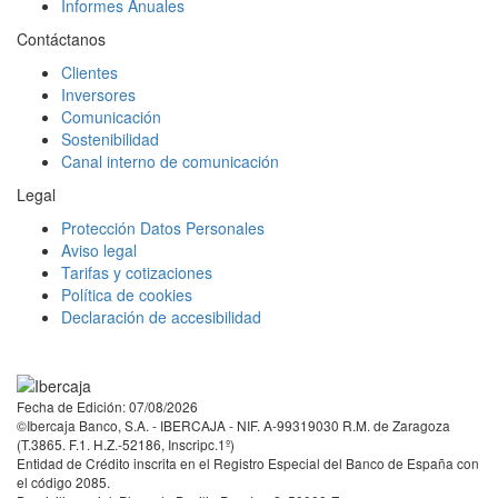
Informes Anuales
Contáctanos
Clientes
Inversores
Comunicación
Sostenibilidad
Canal interno de comunicación
Legal
Protección Datos Personales
Aviso legal
Tarifas y cotizaciones
Política de cookies
Declaración de accesibilidad
Facebook
Twitter
LinkedIn
YouTube
Instagram
Tiktok
Fecha de Edición: 07/08/2026
©Ibercaja Banco, S.A. - IBERCAJA - NIF. A-99319030 R.M. de Zaragoza
(T.3865. F.1. H.Z.-52186, Inscripc.1º)
Entidad de Crédito inscrita en el Registro Especial del Banco de España con
el código 2085.