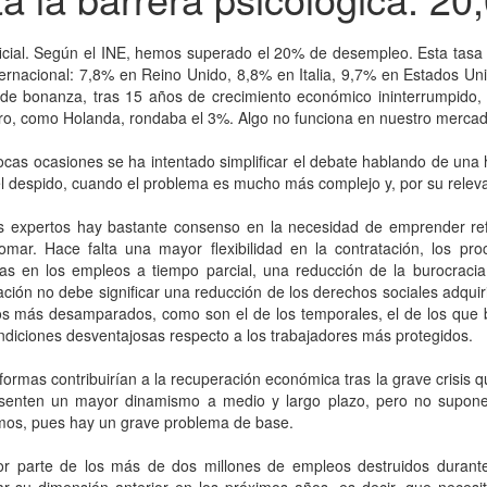
icial. Según el INE, hemos superado el 20% de desempleo. Esta tasa 
nternacional: 7,8% en Reino Unido, 8,8% en Italia, 9,7% en Estados Un
 de bonanza, tras 15 años de crecimiento económico ininterrumpido,
ro, como Holanda, rondaba el 3%. Algo no funciona en nuestro mercad
cas ocasiones se ha intentado simplificar el debate hablando de una h
l despido, cuando el problema es mucho más complejo y, por su releva
os expertos hay bastante consenso en la necesidad de emprender ref
omar. Hace falta una mayor flexibilidad en la contratación, los pr
das en los empleos a tiempo parcial, una reducción de la burocrac
ización no debe significar una reducción de los derechos sociales adqui
vos más desamparados, como son el de los temporales, el de los que
diciones desventajosas respecto a los trabajadores más protegidos.
formas contribuirían a la recuperación económica tras la grave crisis 
senten un mayor dinamismo a medio y largo plazo, pero no suponen
os, pues hay un grave problema de base.
r parte de los más de dos millones de empleos destruidos durante