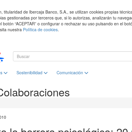
titularidad de Ibercaja Banco, S.A., se utilizan cookies propias técnic
pias gestionadas por terceros que, si lo autorizas, analizarán tu navega
el botón “ACEPTAR” o configurar o rechazar su uso pulsando en el botó
isita nuestra
Política de cookies
.
es
Sostenibilidad
Comunicación
Colaboraciones
010
a la barrera psicológica: 2