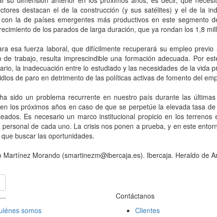
ar su dimensión anterior en los próximos años, es decir, que necesi
ctores destacan el de la construcción (y sus satélites) y el de la 
 con la de países emergentes más productivos en este segmento de
recimiento de los parados de larga duración, que ya rondan los 1,8 mil
ra esa fuerza laboral, que difícilmente recuperará su empleo previo 
 de trabajo, resulta imprescindible una formación adecuada. Por es
tario, la inadecuación entre lo estudiado y las necesidades de la vida 
idios de paro en detrimento de las políticas activas de fomento del emp
 ha sido un problema recurrente en nuestro país durante las últimas
en los próximos años en caso de que se perpetúe la elevada tasa de p
ados. Es necesario un marco institucional propicio en los terrenos e
va personal de cada uno. La crisis nos ponen a prueba, y en este ent
 que buscar las oportunidades.
o Martínez Morando (smartinezm@ibercaja.es). Ibercaja. Heraldo de A
...
Contáctanos
uiénes somos
Clientes