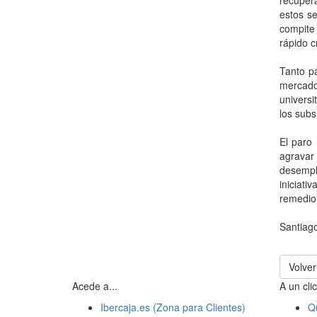
recuper
estos se
compite
rápido c
Tanto pa
mercado
universi
los subs
El paro
agravar 
desemple
iniciati
remedio
Santiag
Volver
Acede a...
A un clic
Ibercaja.es (Zona para Clientes)
Q