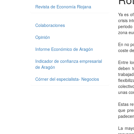
Revista de Economía Riojana
Ya es of
crisis i
Colaboraciones
periodo
zona eu
Opinión
En no po
Informe Económico de Aragón
coste de
Indicador de confianza empresarial
Entre l
de Aragón
deben t
trabaja
Córner del especialista- Negocios
flexibil
colecti
unas con
Estas re
que pre
padecem
La mayo