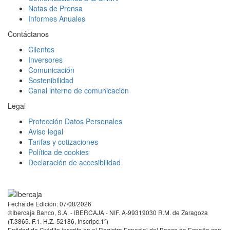
Notas de Prensa
Informes Anuales
Contáctanos
Clientes
Inversores
Comunicación
Sostenibilidad
Canal interno de comunicación
Legal
Protección Datos Personales
Aviso legal
Tarifas y cotizaciones
Política de cookies
Declaración de accesibilidad
Facebook
Twitter
LinkedIn
YouTube
Instagram
Tiktok
Fecha de Edición: 07/08/2026
©Ibercaja Banco, S.A. - IBERCAJA - NIF. A-99319030 R.M. de Zaragoza
(T.3865. F.1. H.Z.-52186, Inscripc.1º)
Entidad de Crédito inscrita en el Registro Especial del Banco de España con