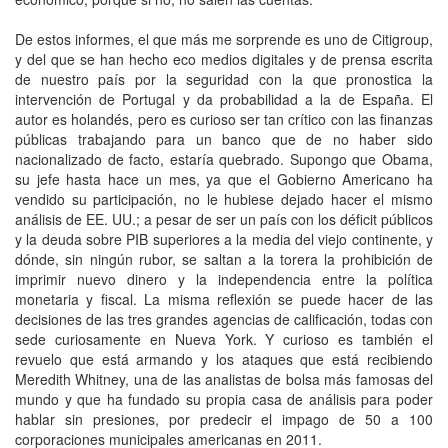
De estos informes, el que más me sorprende es uno de Citigroup,
y del que se han hecho eco medios digitales y de prensa escrita
de nuestro país por la seguridad con la que pronostica la
intervención de Portugal y da probabilidad a la de España. El
autor es holandés, pero es curioso ser tan crítico con las finanzas
públicas trabajando para un banco que de no haber sido
nacionalizado de facto, estaría quebrado. Supongo que Obama,
su jefe hasta hace un mes, ya que el Gobierno Americano ha
vendido su participación, no le hubiese dejado hacer el mismo
análisis de EE. UU.; a pesar de ser un país con los déficit públicos
y la deuda sobre PIB superiores a la media del viejo continente, y
dónde, sin ningún rubor, se saltan a la torera la prohibición de
imprimir nuevo dinero y la independencia entre la política
monetaria y fiscal. La misma reflexión se puede hacer de las
decisiones de las tres grandes agencias de calificación, todas con
sede curiosamente en Nueva York. Y curioso es también el
revuelo que está armando y los ataques que está recibiendo
Meredith Whitney, una de las analistas de bolsa más famosas del
mundo y que ha fundado su propia casa de análisis para poder
hablar sin presiones, por predecir el impago de 50 a 100
corporaciones municipales americanas en 2011.