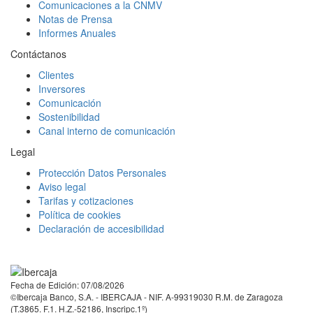
Comunicaciones a la CNMV
Notas de Prensa
Informes Anuales
Contáctanos
Clientes
Inversores
Comunicación
Sostenibilidad
Canal interno de comunicación
Legal
Protección Datos Personales
Aviso legal
Tarifas y cotizaciones
Política de cookies
Declaración de accesibilidad
Facebook
Twitter
LinkedIn
YouTube
Instagram
Tiktok
Fecha de Edición: 07/08/2026
©Ibercaja Banco, S.A. - IBERCAJA - NIF. A-99319030 R.M. de Zaragoza
(T.3865. F.1. H.Z.-52186, Inscripc.1º)