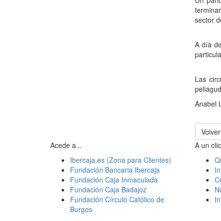
Un pano
terminar
sector d
A día d
particul
Las cir
peliagud
Anabel L
Volver
Acede a...
A un clic
Ibercaja.es (Zona para Clientes)
Q
Fundación Bancaria Ibercaja
In
Fundación Caja Inmaculada
C
Fundación Caja Badajoz
N
Fundación Círculo Católico de
I
Burgos