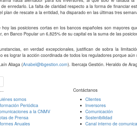
rama nada alentador para los inversores, al que sólo le faltaba la 
 de enredarlo. La falta de claridad respecto a la forma de financiar es
el plan de rescate a la entidad, ha disparado en las últimas tres sema
e hoy las posiciones cortas en los bancos españoles son mayores que
ar, en Banco Popular un 6,825% de su capital es la suma de las posic
cunstancias, en verdad excepcionales, justifican de sobra la limita
o es lograr la acción coordinada de todos los reguladores porque aún n
aín Aliaga (
Anabel@ibgestion.com
). Ibercaja Gestión. Heraldo de Ara
...
Contáctanos
uiénes somos
Clientes
formación Periódica
Inversores
omunicaciones a la CNMV
Comunicación
otas de Prensa
Sostenibilidad
nformes Anuales
Canal interno de comunica