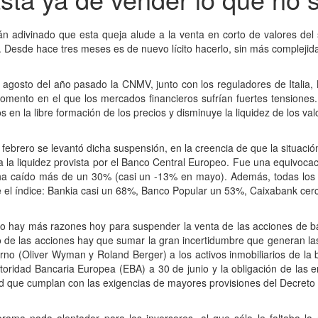
n adivinado que esta queja alude a la venta en corto de valores del 
. Desde hace tres meses es de nuevo lícito hacerlo, sin más complejid
 agosto del año pasado la CNMV, junto con los reguladores de Italia, B
mento en el que los mercados financieros sufrían fuertes tensiones. 
 en la libre formación de los precios y disminuye la liquidez de los va
 febrero se levantó dicha suspensión, en la creencia de que la situac
a la liquidez provista por el Banco Central Europeo. Fue una equivoca
 ha caído más de un 30% (casi un -13% en mayo). Además, todas los
 el índice: Bankia casi un 68%, Banco Popular un 53%, Caixabank cer
o hay más razones hoy para suspender la venta de las acciones de b
o de las acciones hay que sumar la gran incertidumbre que generan las 
rno (Oliver Wyman y Roland Berger) a los activos inmobiliarios de la b
toridad Bancaria Europea (EBA) a 30 de junio y la obligación de las 
ad que cumplan con las exigencias de mayores provisiones del Decret