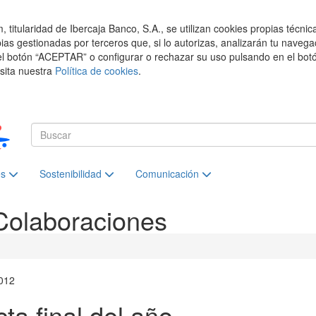
titularidad de Ibercaja Banco, S.A., se utilizan cookies propias técnic
pias gestionadas por terceros que, si lo autorizas, analizarán tu navega
el botón “ACEPTAR” o configurar o rechazar su uso pulsando en el botó
isita nuestra
Política de cookies
.
es
Sostenibilidad
Comunicación
Colaboraciones
012
ta final del año