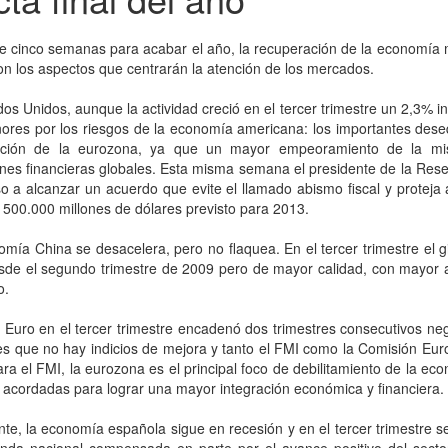
de cinco semanas para acabar el año, la recuperación de la economía m
on los aspectos que centrarán la atención de los mercados.
os Unidos, aunque la actividad creció en el tercer trimestre un 2,3% in
res por los riesgos de la economía americana: los importantes desequ
ución de la eurozona, ya que un mayor empeoramiento de la mism
nes financieras globales. Esta misma semana el presidente de la Rese
 a alcanzar un acuerdo que evite el llamado abismo fiscal y protej
e 500.000 millones de dólares previsto para 2013.
mía China se desacelera, pero no flaquea. En el tercer trimestre el gi
esde el segundo trimestre de 2009 pero de mayor calidad, con mayor 
o.
Euro en el tercer trimestre encadenó dos trimestres consecutivos ne
es que no hay indicios de mejora y tanto el FMI como la Comisión Eur
ra el FMI, la eurozona es el principal foco de debilitamiento de la ec
s acordadas para lograr una mayor integración económica y financiera.
te, la economía española sigue en recesión y en el tercer trimestre se