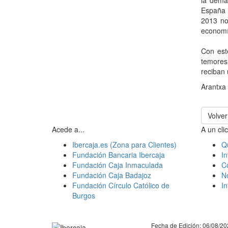
la dema
España h
2013 no
economía
Con este
temores
reciban 
Arantxa
Volver
Acede a...
A un clic
Ibercaja.es (Zona para Clientes)
Q
Fundación Bancaria Ibercaja
In
Fundación Caja Inmaculada
C
Fundación Caja Badajoz
N
Fundación Círculo Católico de
I
Burgos
Facebook
Twitter
LinkedIn
YouTube
Instagram
Tiktok
Fecha de Edición: 06/08/2