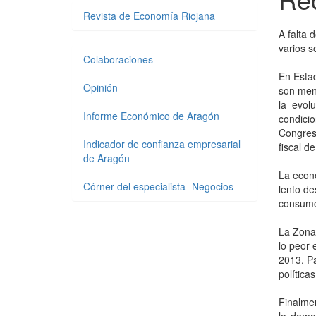
Revista de Economía Riojana
A falta 
varios s
Colaboraciones
En Estad
Opinión
son meno
la evol
Informe Económico de Aragón
condicio
Congreso
Indicador de confianza empresarial
fiscal d
de Aragón
La econo
Córner del especialista- Negocios
lento d
consum
La Zona 
lo peor 
2013. Pa
política
Finalmen