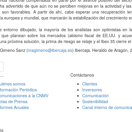
nda nacional compensada en parte por el avance positivo del secto
a advertido de que aún no se perciben mejoras en la actividad y la
 son favorables. A partir de ahí, cabe esperar una recuperación le
 europea y mundial, que marcarán la estabilización del crecimiento e
 entorno dibujado, la mayoría de los analistas son optimistas en la
 que planean sobre los mercados (abismo fiscal de EE.UU. y acue
una próxima solución, la prima de riesgo se relaje y el Ibex 35 cierre el 
 Gimeno Sanz (
magimeno@ibercaja.es
) Ibercaja. Heraldo de Aragón,
...
Contáctanos
uiénes somos
Clientes
formación Periódica
Inversores
omunicaciones a la CNMV
Comunicación
otas de Prensa
Sostenibilidad
nformes Anuales
Canal interno de comunica
026