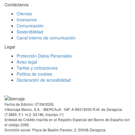
Contáctanos
Clientes
Inversores
Comunicación
Sostenibilidad
Canal interno de comunicación
Legal
Protección Datos Personales
Aviso legal
Tarifas y cotizaciones
Política de cookies
Declaración de accesibilidad
Facebook
Twitter
LinkedIn
YouTube
Instagram
Tiktok
Fecha de Edición: 07/08/2026
©Ibercaja Banco, S.A. - IBERCAJA - NIF. A-99319030 R.M. de Zaragoza
(T.3865. F.1. H.Z.-52186, Inscripc.1º)
Entidad de Crédito inscrita en el Registro Especial del Banco de España con
el código 2085.
Domicilio social: Plaza de Basilio Paraíso, 2. 50008-Zaragoza.