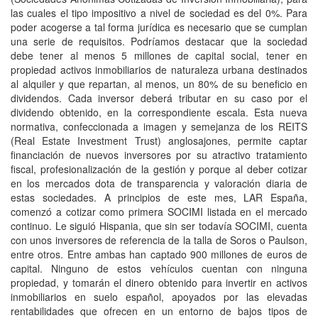
las cuales el tipo impositivo a nivel de sociedad es del 0%. Para
poder acogerse a tal forma jurídica es necesario que se cumplan
una serie de requisitos. Podríamos destacar que la sociedad
debe tener al menos 5 millones de capital social, tener en
propiedad activos inmobiliarios de naturaleza urbana destinados
al alquiler y que repartan, al menos, un 80% de su beneficio en
dividendos. Cada inversor deberá tributar en su caso por el
dividendo obtenido, en la correspondiente escala. Esta nueva
normativa, confeccionada a imagen y semejanza de los REITS
(Real Estate Investment Trust) anglosajones, permite captar
financiación de nuevos inversores por su atractivo tratamiento
fiscal, profesionalización de la gestión y porque al deber cotizar
en los mercados dota de transparencia y valoración diaria de
estas sociedades. A principios de este mes, LAR España,
comenzó a cotizar como primera SOCIMI listada en el mercado
continuo. Le siguió Hispania, que sin ser todavía SOCIMI, cuenta
con unos inversores de referencia de la talla de Soros o Paulson,
entre otros. Entre ambas han captado 900 millones de euros de
capital. Ninguno de estos vehículos cuentan con ninguna
propiedad, y tomarán el dinero obtenido para invertir en activos
inmobiliarios en suelo español, apoyados por las elevadas
rentabilidades que ofrecen en un entorno de bajos tipos de