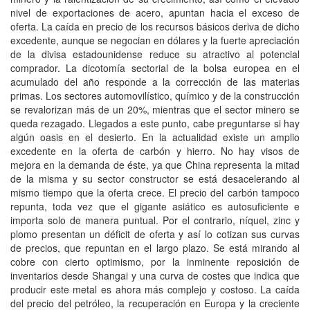
nivel de exportaciones de acero, apuntan hacia el exceso de
oferta. La caída en precio de los recursos básicos deriva de dicho
excedente, aunque se negocian en dólares y la fuerte apreciación
de la divisa estadounidense reduce su atractivo al potencial
comprador. La dicotomía sectorial de la bolsa europea en el
acumulado del año responde a la corrección de las materias
primas. Los sectores automovilístico, químico y de la construcción
se revalorizan más de un 20%, mientras que el sector minero se
queda rezagado. Llegados a este punto, cabe preguntarse si hay
algún oasis en el desierto. En la actualidad existe un amplio
excedente en la oferta de carbón y hierro. No hay visos de
mejora en la demanda de éste, ya que China representa la mitad
de la misma y su sector constructor se está desacelerando al
mismo tiempo que la oferta crece. El precio del carbón tampoco
repunta, toda vez que el gigante asiático es autosuficiente e
importa solo de manera puntual. Por el contrario, níquel, zinc y
plomo presentan un déficit de oferta y así lo cotizan sus curvas
de precios, que repuntan en el largo plazo. Se está mirando al
cobre con cierto optimismo, por la inminente reposición de
inventarios desde Shangai y una curva de costes que indica que
producir este metal es ahora más complejo y costoso. La caída
del precio del petróleo, la recuperación en Europa y la creciente