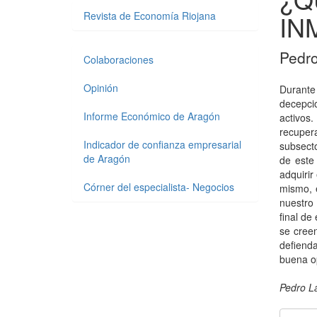
Revista de Economía Riojana
IN
Pedro
Colaboraciones
Opinión
Durante 
decepcio
Informe Económico de Aragón
activos
recuper
Indicador de confianza empresarial
subsecto
de Aragón
de este
adquirir
Córner del especialista- Negocios
mismo, e
nuestro 
final d
se creen
defienda
buena op
Pedro L