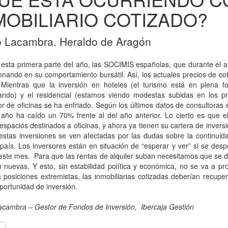
MOBILIARIO COTIZADO?
 Lacambra. Heraldo de Aragón
esta primera parte del año, las SOCIMIS españolas, que durante el a
nando en su comportamiento bursátil. Así, los actuales precios de co
. Mientras que la inversión en hoteles (el turismo está en plena 
ando) y el residencial (estamos viendo modestas subidas en los pre
r de oficinas se ha enfriado. Según los últimos datos de consultoras e
 año ha caído un 70% frente al del año anterior. Lo cierto es que 
 espacios destinados a oficinas, y ahora ya tienen su cartera de inver
stas inversiones se ven afectadas por las dudas sobre la continuida
país. Los inversores están en situación de “esperar y ver” si se des
e este mes. Para que las rentas de alquiler suban necesitamos que s
 nuevas. Y esto, sin estabilidad política y económica, no se va a pr
 posiciones extremistas, las inmobiliarias cotizadas deberían recupe
ortunidad de inversión.
acambra – Gestor de Fondos de Inversión, Ibercaja Gestión