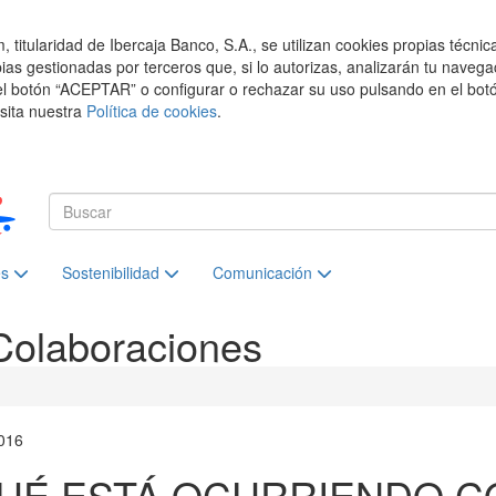
titularidad de Ibercaja Banco, S.A., se utilizan cookies propias técnic
pias gestionadas por terceros que, si lo autorizas, analizarán tu navega
el botón “ACEPTAR” o configurar o rechazar su uso pulsando en el botó
isita nuestra
Política de cookies
.
es
Sostenibilidad
Comunicación
Colaboraciones
016
UÉ ESTÁ OCURRIENDO C