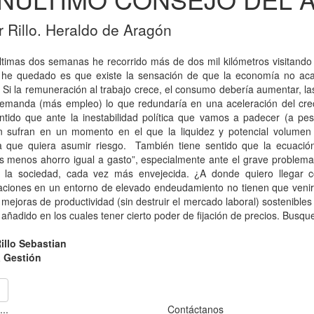
r Rillo. Heraldo de Aragón
ltimas dos semanas he recorrido más de dos mil kilómetros visitando c
he quedado es que existe la sensación de que la economía no acaba
. Si la remuneración al trabajo crece, el consumo debería aumentar, 
emanda (más empleo) lo que redundaría en una aceleración del creci
entido que ante la inestabilidad política que vamos a padecer (a p
ón sufran en un momento en el que la liquidez y potencial volumen
 que quiera asumir riesgo. También tiene sentido que la ecuación
s menos ahorro igual a gasto”, especialmente ante el grave problema 
a la sociedad, cada vez más envejecida. ¿A donde quiero llegar
aciones en un entorno de elevado endeudamiento no tienen que venir
 mejoras de productividad (sin destruir el mercado laboral) sostenible
 añadido en los cuales tener cierto poder de fijación de precios. Busq
Rillo Sebastian
a Gestión
...
Contáctanos