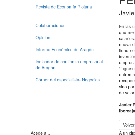
Revista de Economía Riojana
Javie
Colaboraciones
En las ú
que me 
Opinión
salarios
nueva d
Informe Económico de Aragón
tiene s
inversi
Indicador de confianza empresarial
empresa
de Aragón
“ingreso
enfrent
Córner del especialista- Negocios
recuper
sino por
de valor
Javier 
Ibercaj
Volver
Acede a...
A un clic