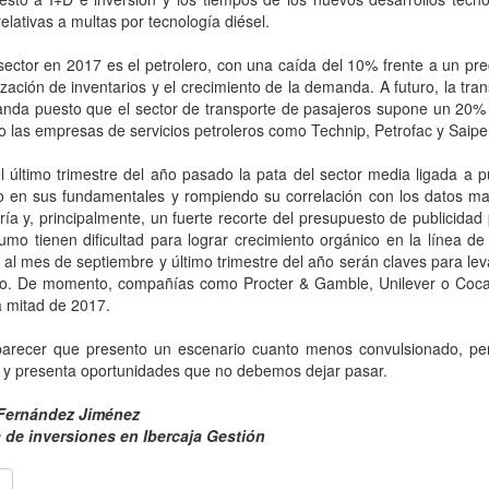
relativas a multas por tecnología diésel.
sector en 2017 es el petrolero, con una caída del 10% frente a un pre
ización de inventarios y el crecimiento de la demanda. A futuro, la tra
nda puesto que el sector de transporte de pasajeros supone un 20% 
o las empresas de servicios petroleros como Technip, Petrofac y Sai
 último trimestre del año pasado la pata del sector media ligada a 
ro en sus fundamentales y rompiendo su correlación con los datos m
ría y, principalmente, un fuerte recorte del presupuesto de publicid
mo tienen dificultad para lograr crecimiento orgánico en la línea de
s al mes de septiembre y último trimestre del año serán claves para le
ño. De momento, compañías como Procter & Gamble, Unilever o Coca 
 mitad de 2017.
arecer que presento un escenario cuanto menos convulsionado, per
 y presenta oportunidades que no debemos dejar pasar.
Fernández Jiménez
 de inversiones en Ibercaja Gestión