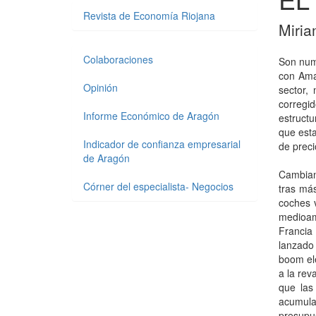
Revista de Economía Riojana
Miria
Colaboraciones
Son num
con Ama
Opinión
sector,
corregi
Informe Económico de Aragón
estructu
que esta
Indicador de confianza empresarial
de preci
de Aragón
Cambiand
Córner del especialista- Negocios
tras más
coches v
medioamb
Francia
lanzado 
boom elé
a la rev
que las
acumula
presupu