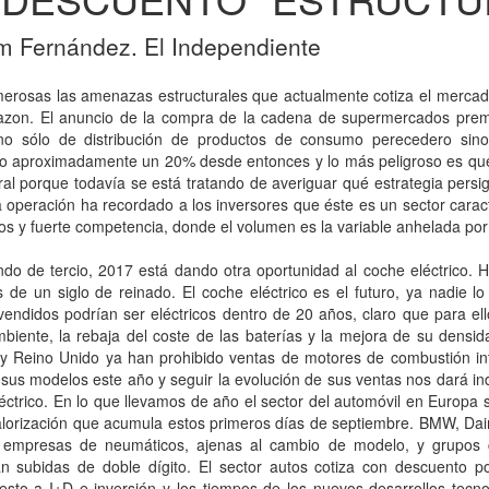
m Fernández. El Independiente
erosas las amenazas estructurales que actualmente cotiza el merca
zon. El anuncio de la compra de la cadena de supermercados pr
 no sólo de distribución de productos de consumo perecedero si
do aproximadamente un 20% desde entonces y lo más peligroso es que
ral porque todavía se está tratando de averiguar qué estrategia persi
 operación ha recordado a los inversores que éste es un sector carac
os y fuerte competencia, donde el volumen es la variable anhelada por 
o de tercio, 2017 está dando otra oportunidad al coche eléctrico. H
 de un siglo de reinado. El coche eléctrico es el futuro, ya nadie l
endidos podrían ser eléctricos dentro de 20 años, claro que para el
iente, la rebaja del coste de las baterías y la mejora de su densida
 y Reino Unido ya han prohibido ventas de motores de combustión in
sus modelos este año y seguir la evolución de sus ventas nos dará i
ctrico. En lo que llevamos de año el sector del automóvil en Europa
alorización que acumula estos primeros días de septiembre. BMW, Dai
 empresas de neumáticos, ajenas al cambio de modelo, y grupos c
n subidas de doble dígito. El sector autos cotiza con descuento p
esto a I+D e inversión y los tiempos de los nuevos desarrollos tecn