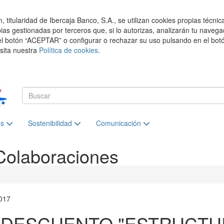
titularidad de Ibercaja Banco, S.A., se utilizan cookies propias técnic
pias gestionadas por terceros que, si lo autorizas, analizarán tu navega
el botón “ACEPTAR” o configurar o rechazar su uso pulsando en el botó
isita nuestra
Política de cookies
.
es
Sostenibilidad
Comunicación
Colaboraciones
017
 DESCUENTO "ESTRUCTU