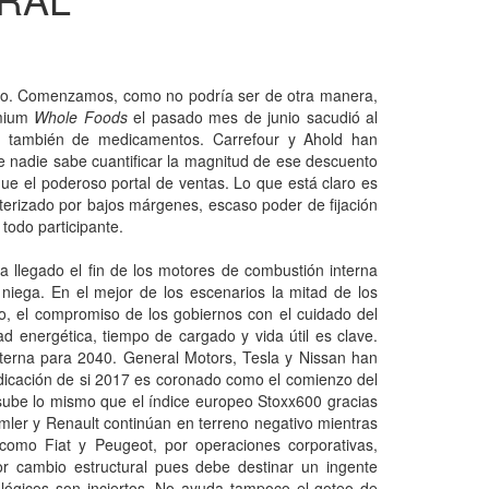
do. Comenzamos, como no podría ser de otra manera,
emium
Whole Foods
el pasado mes de junio sacudió al
no también de medicamentos. Carrefour y Ahold han
 nadie sabe cuantificar la magnitud de ese descuento
gue el poderoso portal de ventas. Lo que está claro es
terizado por bajos márgenes, escaso poder de fijación
todo participante.
a llegado el fin de los motores de combustión interna
o niega. En el mejor de los escenarios la mitad de los
lo, el compromiso de los gobiernos con el cuidado del
d energética, tiempo de cargado y vida útil es clave.
terna para 2040. General Motors, Tesla y Nissan han
ndicación de si 2017 es coronado como el comienzo del
 sube lo mismo que el índice europeo Stoxx600 gracias
mler y Renault continúan en terreno negativo mientras
omo Fiat y Peugeot, por operaciones corporativas,
or cambio estructural pues debe destinar un ingente
ológicos son inciertos. No ayuda tampoco el goteo de