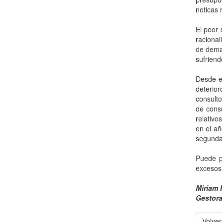
noticas 
El peor 
racional
de dema
sufriend
Desde el
deterio
consulto
de consu
relativo
en el a
segunda
Puede p
excesos
Miriam 
Gestora
Volver