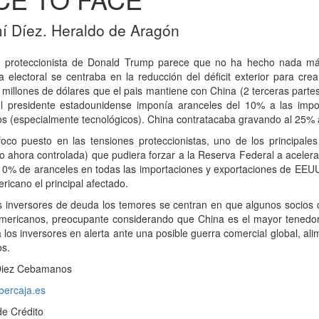
 Díez. Heraldo de Aragón
o proteccionista de Donald Trump parece que no ha hecho nada más
 electoral se centraba en la reducción del déficit exterior para c
millones de dólares que el pais mantiene con China (2 terceras partes
l presidente estadounidense imponía aranceles del 10% a las impo
s (especialmente tecnológicos). China contratacaba gravando al 25% 
oco puesto en las tensiones proteccionistas, uno de los principales 
ahora controlada) que pudiera forzar a la Reserva Federal a acelerar 
0% de aranceles en todas las importaciones y exportaciones de EEUU 
ricano el principal afectado.
os inversores de deuda los temores se centran en que algunos socio
mericanos, preocupante considerando que China es el mayor tenedor
 los inversores en alerta ante una posible guerra comercial global, ali
s.
Diez Cebamanos
bercaja.es
de Crédito