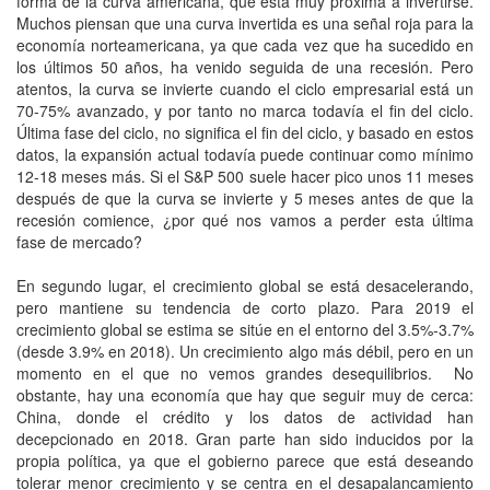
forma de la curva americana, que está muy próxima a invertirse.
Muchos piensan que una curva invertida es una señal roja para la
economía norteamericana, ya que cada vez que ha sucedido en
los últimos 50 años, ha venido seguida de una recesión. Pero
atentos, la curva se invierte cuando el ciclo empresarial está un
70-75% avanzado, y por tanto no marca todavía el fin del ciclo.
Última fase del ciclo, no significa el fin del ciclo, y basado en estos
datos, la expansión actual todavía puede continuar como mínimo
12-18 meses más. Si el S&P 500 suele hacer pico unos 11 meses
después de que la curva se invierte y 5 meses antes de que la
recesión comience, ¿por qué nos vamos a perder esta última
fase de mercado?
En segundo lugar, el crecimiento global se está desacelerando,
pero mantiene su tendencia de corto plazo. Para 2019 el
crecimiento global se estima se sitúe en el entorno del 3.5%-3.7%
(desde 3.9% en 2018). Un crecimiento algo más débil, pero en un
momento en el que no vemos grandes desequilibrios. No
obstante, hay una economía que hay que seguir muy de cerca:
China, donde el crédito y los datos de actividad han
decepcionado en 2018. Gran parte han sido inducidos por la
propia política, ya que el gobierno parece que está deseando
tolerar menor crecimiento y se centra en el desapalancamiento