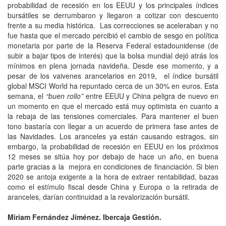
probabilidad de recesión en los EEUU y los principales índices
bursátiles se derrumbaron y llegaron a cotizar con descuento
frente a su media histórica. Las correcciones se aceleraban y no
fue hasta que el mercado percibió el cambio de sesgo en política
monetaria por parte de la Reserva Federal estadounidense (de
subir a bajar tipos de interés) que la bolsa mundial dejó atrás los
mínimos en plena jornada navideña. Desde ese momento, y a
pesar de los vaivenes arancelarios en 2019, el índice bursátil
global MSCI World ha repuntado cerca de un 30% en euros. Esta
semana, el
“buen rollo”
entre EEUU y China peligra de nuevo en
un momento en que el mercado está muy optimista en cuanto a
la rebaja de las tensiones comerciales. Para mantener el buen
tono bastaría con llegar a un acuerdo de primera fase antes de
las Navidades. Los aranceles ya están causando estragos, sin
embargo, la probabilidad de recesión en EEUU en los próximos
12 meses se sitúa hoy por debajo de hace un año, en buena
parte gracias a la mejora en condiciones de financiación. Si bien
2020 se antoja exigente a la hora de extraer rentabilidad, bazas
como el estímulo fiscal desde China y Europa o la retirada de
aranceles, darían continuidad a la revalorización bursátil.
Miriam Fernández Jiménez. Ibercaja Gestión.