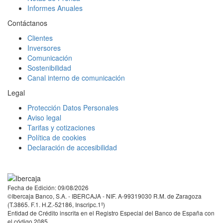
Informes Anuales
Contáctanos
Clientes
Inversores
Comunicación
Sostenibilidad
Canal interno de comunicación
Legal
Protección Datos Personales
Aviso legal
Tarifas y cotizaciones
Política de cookies
Declaración de accesibilidad
Facebook
Twitter
LinkedIn
YouTube
Instagram
Tiktok
Fecha de Edición: 09/08/2026
©Ibercaja Banco, S.A. - IBERCAJA - NIF. A-99319030 R.M. de Zaragoza
(T.3865. F.1. H.Z.-52186, Inscripc.1º)
Entidad de Crédito inscrita en el Registro Especial del Banco de España con
el código 2085.