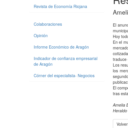
Revista de Economía Riojana
Ameli
Colaboraciones
El anun
municipa
Opinión
Hoy todo
En el mu
Informe Económico de Aragón
mercado
cotizada
Indicador de confianza empresarial
traduce
de Aragón
Los resu
los mer
Córner del especialista- Negocios
segundo
publicac
El compo
tras es
Amelia B
Heraldo
Volver