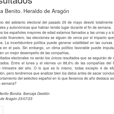
a Benito. Heraldo de Aragón
cio del adelanto electoral del pasado 29 de mayo desvió totalmente 
les y autonómicas que habían tenido lugar durante el fin de semana.
s los españoles mayores de edad estamos llamados a las urnas y a lo
ndo financiero, las elecciones se siguen de cerca por el impacto que 
s. La incertidumbre política puede generar volatilidad en las curv
s en el país. Sin embargo, un clima político favorable puede impuls
 en un mejor desempeño de las compañías.
ltados electorales no serán los únicos resultados que se seguirán d
cados. Entre el lunes y el viernes un 88,6% de las compañías del I
 trimestre del año. O lo que es lo mismo, todas excepto 4 de ell
ión, pero tendremos que analizar bien los datos antes de sacar conclu
rtamiento del selectivo español en lo que llevamos de año destaca s
ta semana?
enito Bondía. Ibercaja Gestión
 de Aragón 23/07/23